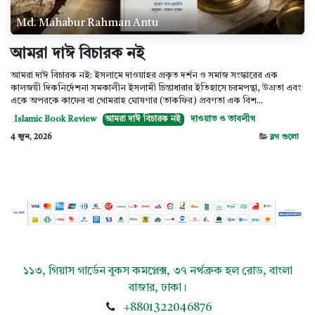
Md. Mahabur Rahman Antu
আমরা দাঈ বিচারক নই
আমরা দাঈ বিচারক নই: ইসলামে দাওয়াহর প্রকৃত দর্শন ও সমাজ সংস্কারের এক
কালজয়ী দিকনির্দেশনা সমকালীন ইসলামী চিন্তাধারার ইতিহাসে চরমপন্থা, উগ্রতা এবং
একে অপরকে কাফের বা গোমরাহ ঘোষণার (তাকফির) প্রবণতা এক বিশ...
Islamic Book Review
আমরা দাঈ বিচারক নই
দাওয়াত ও তাবলীগ
4 জুন, 2026
ব্লগ গুলো
১১৩, গিয়াস গার্ডেন বুকস কমপ্লেক্স, ৩৭ নর্থব্রুক হল রোড, বাংলা
বাজার, ​ঢাকা।
+8801322046876