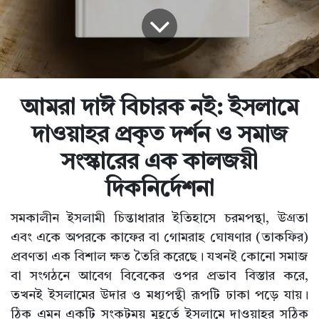
আমরা দাঈ বিচারক নই: ইসলামে
দাওয়াহর প্রকৃত দর্শন ও সমাজ
সংস্কারের এক কালজয়ী
দিকনির্দেশনা
সমকালীন ইসলামী চিন্তাধারার ইতিহাসে চরমপন্থা, উগ্রতা
এবং একে অপরকে কাফের বা গোমরাহ ঘোষণার (তাকফির)
প্রবণতা এক বিশাল ক্ষত তৈরি করেছে। যখনই কোনো সমাজ
বা সংগঠনে আবেগ বিবেকের ওপর প্রভাব বিস্তার করে,
তখনই ইসলামের উদার ও মধ্যপন্থী রূপটি ঢাকা পড়ে যায়।
ঠিক এমন একটি সংকটময় মুহূর্তে ইসলামে দাওয়াহর সঠিক