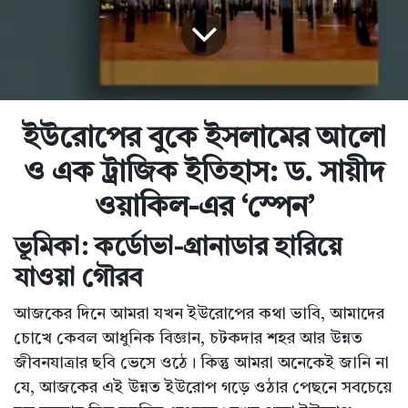
ইউরোপের বুকে ইসলামের আলো
ও এক ট্রাজিক ইতিহাস: ড. সায়ীদ
ওয়াকিল-এর ‘স্পেন’
ভূমিকা: কর্ডোভা-গ্রানাডার হারিয়ে
যাওয়া গৌরব
আজকের দিনে আমরা যখন ইউরোপের কথা ভাবি, আমাদের
চোখে কেবল আধুনিক বিজ্ঞান, চটকদার শহর আর উন্নত
জীবনযাত্রার ছবি ভেসে ওঠে। কিন্তু আমরা অনেকেই জানি না
যে, আজকের এই উন্নত ইউরোপ গড়ে ওঠার পেছনে সবচেয়ে