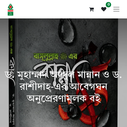
0
ড. মুহাম্মাদ আব্দুল মান্নান ও ড.
রাশীদাহ্-এর আবেগঘন
অনুপ্রেরণামূলক বই