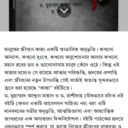
মানুষের জীবনে কান্না একটি স্বাভাবিক অনুভূতি। কখনো
আনন্দে, কখনো দুঃখে, কখনো অনুশোচনায় আবার কখনো
মহান রবের ভয় ও ভালোবাসায় মানুষ কেঁদে ওঠে। কিন্তু এই
কান্নার মধ্যেও যে রয়েছে আত্মার পরিশুদ্ধি, হৃদয়ের প্রশান্তি
এবং জীবনের নতুন উপলব্ধি সেই বার্তাই অত্যন্ত সুন্দরভাবে
তুলে ধরা হয়েছে “কান্না” বইটিতে।
ড. মুহাম্মাদ আব্দুল মান্নান ও ড. রাশীদাহ্ যৌথভাবে রচিত এই
বইটি কেবল একটি আবেগঘন সাহিত্য নয়; বরং এটি
মানবমনের গভীর অনুভূতি, আত্মজিজ্ঞাসা এবং আধ্যাত্মিক
জাগরণের এক অসাধারণ দিকনির্দেশনা। বইটি পাঠকের হৃদয়ে
এমনভাবে স্পর্শ করবে, যা তাকে নিজের জীবনের বাস্তবতা ও