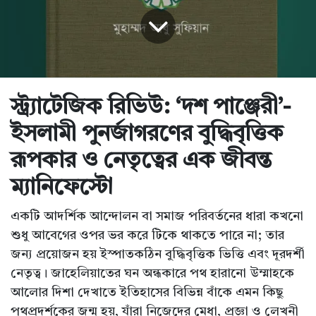
স্ট্র্যাটেজিক রিভিউ: ‘দশ পাঞ্জেরী’-
ইসলামী পুনর্জাগরণের বুদ্ধিবৃত্তিক
রূপকার ও নেতৃত্বের এক জীবন্ত
ম্যানিফেস্টো
একটি আদর্শিক আন্দোলন বা সমাজ পরিবর্তনের ধারা কখনো
শুধু আবেগের ওপর ভর করে টিকে থাকতে পারে না; তার
জন্য প্রয়োজন হয় ইস্পাতকঠিন বুদ্ধিবৃত্তিক ভিত্তি এবং দূরদর্শী
নেতৃত্ব। জাহেলিয়াতের ঘন অন্ধকারে পথ হারানো উম্মাহকে
আলোর দিশা দেখাতে ইতিহাসের বিভিন্ন বাঁকে এমন কিছু
পথপ্রদর্শকের জন্ম হয়, যাঁরা নিজেদের মেধা, প্রজ্ঞা ও লেখনী