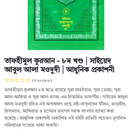
তাফহীমুল কুরআন - ৮ম খণ্ড | সাইয়েদ
আবুল আলা মওদুদী | আধুনিক প্রকাশনী
(0 review)
তাফহীমুল কুরআন ৮ম খণ্ডে রয়েছে সূরা মারইয়াম, সূরা তোহা, সূরা
আল-আম্বিয়া ও সূরা আল-হাজ্জ-এর বিস্তারিত তাফসীর। সাইয়েদ আবুল
আলা মওদুদী রচিত এই অসাধারণ গ্রন্থে নবী-রাসূলদের জীবন, তাওহীদ,
রিসালাত, আখিরাত ও হজ্জের তাৎপর্য সহজ বাংলায় ব্যাখ্যা করা
হয়েছে। আধুনিক প্রকাশনী প্রকাশিত এই বইটি প্রতিটি সচেতন মুসলিম
পরিবারের সংগ্রহে থাকা জরুরি।