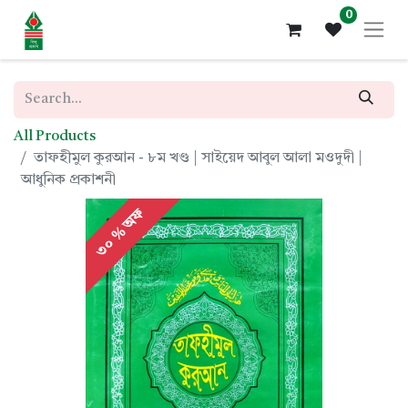
0
All Products
তাফহীমুল কুরআন - ৮ম খণ্ড | সাইয়েদ আবুল আলা মওদুদী |
আধুনিক প্রকাশনী
৩০ % অফ