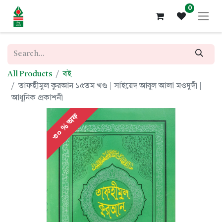
0
All Products
বই
তাফহীমুল কুরআন ১৫তম খণ্ড | সাইয়েদ আবুল আলা মওদুদী |
আধুনিক প্রকাশনী
৩০ % অফ