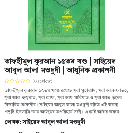
তাফহীমুল কুরআন ১৫তম খণ্ড | সাইয়েদ
আবুল আলা মওদুদী | আধুনিক প্রকাশনী
(0 review)
তাফহীমুল কুরআন ১৫তম খণ্ডে রয়েছে সূরা মুহাম্মাদ, সূরা আল-ফাতহ,
সূরা আল-হুজুরাত, সূরা ক্বাফ, সূরা আয-যারিয়াত ও সূরা আত-তূরের
বিস্তারিত তাফসীর। সাইয়েদ আবুল আলা মওদুদী রচিত এই অনন্য
গ্রন্থটি ইসলামি জ্ঞান অর্জনের অপরিহার্য সঙ্গী। এখনই অর্ডার করুন!
লেখক: সাইয়েদ আবুল আলা মওদুদী