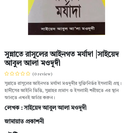
সুন্নাতে রাসূলের আইনগত মর্যাদা |সাইয়েদ
আবুল আলা মওদূদী
(0 review)
সুন্নাতে রাসূলের আইনগত মর্যাদা মওদূদীর যুক্তিনির্ভর ইসলামী গ্রন্থ।
হাদীসের আইনি ভিত্তি, সুন্নাহর প্রমাণ ও ইসলামী শরীয়তে এর স্থান
জানতে এখনই অর্ডার করুন।
লেখক : সাইয়েদ আবুল আলা মওদূদী
জামায়াত প্রকাশনী