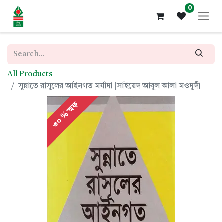
0
All Products
সুন্নাতে রাসূলের আইনগত মর্যাদা |সাইয়েদ আবুল আলা মওদূদী
৩০ % অফ