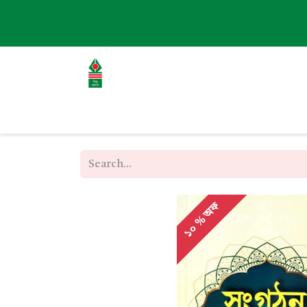
হোম
এবাউট
বই
ব্লগ
ইভেন্ট
১০ % অফ