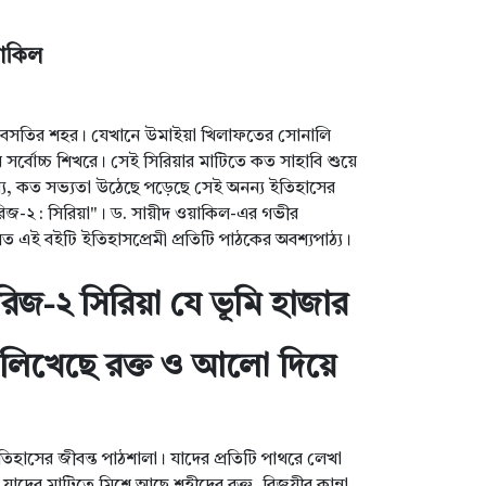
য়াকিল
ন জনবসতির শহর। যেখানে উমাইয়া খিলাফতের সোনালি
সর্বোচ্চ শিখরে। সেই সিরিয়ার মাটিতে কত সাহাবি শুয়ে
ন্য, কত সভ্যতা উঠেছে পড়েছে সেই অনন্য ইতিহাসের
িরিজ-২ : সিরিয়া"। ড. সায়ীদ ওয়াকিল-এর গভীর
াশিত এই বইটি ইতিহাসপ্রেমী প্রতিটি পাঠকের অবশ্যপাঠ্য।
রিজ-২ সিরিয়া যে ভূমি হাজার
লিখেছে রক্ত ও আলো দিয়ে
িহাসের জীবন্ত পাঠশালা। যাদের প্রতিটি পাথরে লেখা
যাদের মাটিতে মিশে আছে শহীদের রক্ত, বিজয়ীর কান্না,