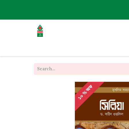
হোম
এবাউট
বই
ব্লগ
ইভেন্ট
১০ % অফ