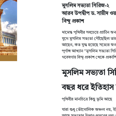
মুসলিম সভ্যতা সিরিজ-২
আরব উপদ্বীপ ড. সায়ীদ ও
বিন্দু প্রকাশ
দামেস্ক পৃথিবীর সবচেয়ে প্রাচী
যুগে মুসলিম সভ্যতা পৌঁছেছিল তার 
আছেন, কত যুদ্ধ হয়েছে সত্যের জ
পূর্ণাঙ্গ আখ্যান "মুসলিম সভ্যতা স
গবেষণায় বিন্দু প্রকাশ থেকে প্রক
মুসলিম সভ্যতা সি
বছর ধরে ইতিহাস 
পৃথিবীর মানচিত্রে কিছু ভূমি আছে
যারা শুধু ভৌগোলিক অঞ্চল নয়, ইত
আছে সভ্যতার উত্থান-পতনের গল্প। 