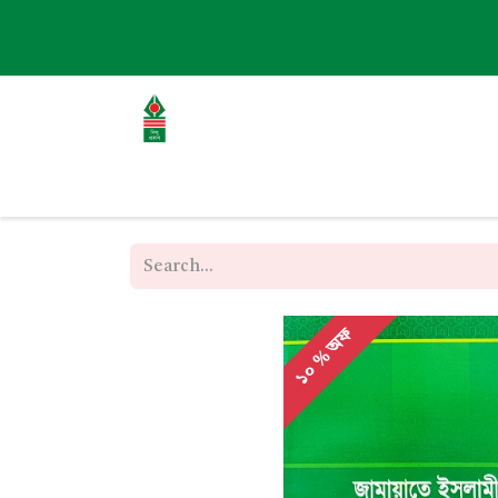
হোম
এবাউট
বই
ব্লগ
ইভেন্ট
১০ % অফ