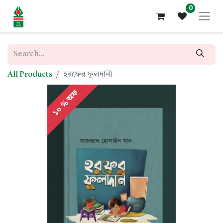
0
All Products
হরফের ফুলদানী
১০ % অফ