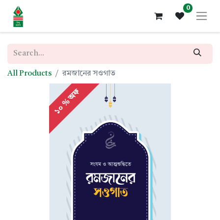
0
All Products
রমজানের সওগাত
১০ % অফ