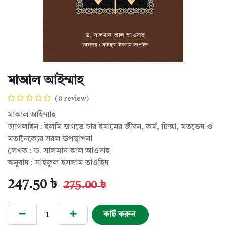
মাআল আইম্মাহ
(0 review)
মাআল আইম্মাহ
ট্যাগলাইন : ইলমি জগতে চার ইমামের জীবন, কর্ম, চিন্তা, মতভেদ ও
মতানৈক্যের সরল উপস্থাপনা
লেখক : ড. সালমান আল আওদাহ
অনুবাদ : সাইফুল ইসলাম তাওহিদ
247.50
৳
275.00
৳
কার্ট করুন