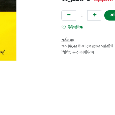
কা
উইসলিস্ট
শর্তসমূহ
৩০ দিনের টাকা ফেরতের গ্যারান্টি
শিপিং: ২-৩ কার্যদিবস