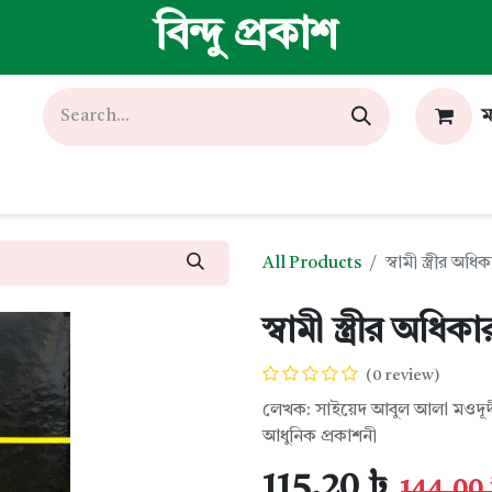
বিন্দু প্রকাশ
ম
All Products
স্বামী স্ত্রীর অধি
স্বামী স্ত্রীর অধিকা
(0 review)
লেখক: সাইয়েদ আবুল আলা মওদূদ
আধুনিক প্রকাশনী
115.20
৳
144.00