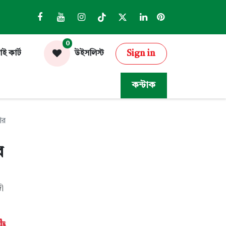
0
Sign in
াই কার্ট
উইসলিস্ট
কন্টাক
কার
র
ী
৳