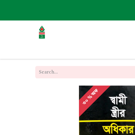
হোম
এবাউট
বই
ব্লগ
ইভেন্ট
৩০ % অফ